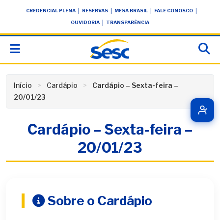
Skip
conteúdo
|
|
|
|
CREDENCIAL PLENA
RESERVAS
MESA BRASIL
FALE CONOSCO
to
|
OUVIDORIA
TRANSPARÊNCIA
content
Início
Cardápio
Cardápio – Sexta-feira –
20/01/23
Cardápio – Sexta-feira –
20/01/23
Sobre o Cardápio