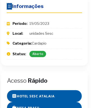
Informações
Período:
19/05/2023
Local:
unidades Sesc
Categoria:
Cardapio
Status:
Aberto
Acesso
Rápido
HOTEL SESC ATALAIA
MESA BRASIL