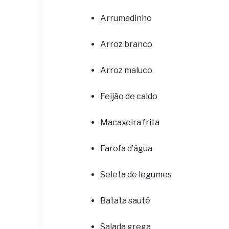
Arrumadinho
Arroz branco
Arroz maluco
Feijão de caldo
Macaxeira frita
Farofa d’água
Seleta de legumes
Batata sauté
Salada grega