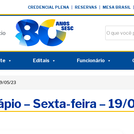
CREDENCIAL PLENA
|
RESERVAS
|
MESA BRASIL
|
Buscar no si
cio
nte
Editais
Funcionário
19/05/23
pio – Sexta-feira – 19