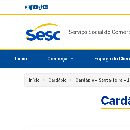
Skip
conteúdo
to
content
Serviço Social do Comér
Início
Conheça
Espaço do Clie
Início
Cardápio
Cardápio – Sexta-feira – 
Cardá