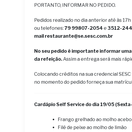
PORTANTO, INFORMAR NO PEDIDO.
Pedidos realizado no dia anterior até às 17h
ou telefones:
79 99807-2054
e
3512-2442
mail
restaurante@se.sesc.com.br
No seu pedido é importante informar uma 
da refeição.
Assim a entrega será mais ráp
Colocando créditos na sua credencial SESC
no momento do pedido forneça sua matrícu
Cardápio Self Service do dia
19
/05 (Sexta-
Frango grelhado ao molho aceb
Filé de peixe ao molho de limão