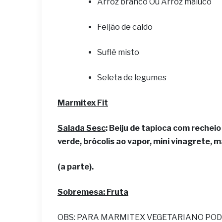
Arroz branco Ou Arroz maluco
Feijão de caldo
Suflê misto
Seleta de legumes
Marmitex Fit
Salada Sesc
: Beiju de tapioca com reche
verde, brócolis ao vapor, mini vinagrete,
(a parte).
Sobremesa: Fruta
OBS: PARA MARMITEX VEGETARIANO POD