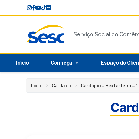
Skip
conteúdo
to
content
Serviço Social do Comér
Início
Conheça
Espaço do Clie
Início
Cardápio
Cardápio – Sexta-feira – 
Card