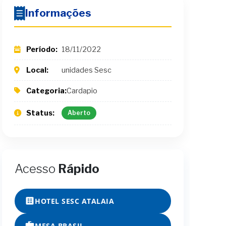
Informações
Período:
18/11/2022
Local:
unidades Sesc
Categoria:
Cardapio
Status:
Aberto
Acesso
Rápido
HOTEL SESC ATALAIA
MESA BRASIL