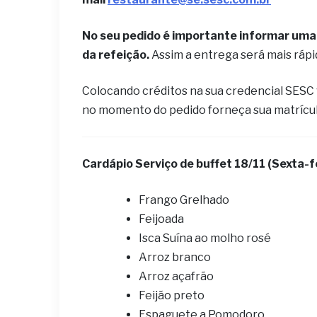
No seu pedido é importante informar uma 
da refeição.
Assim a entrega será mais ráp
Colocando créditos na sua credencial SESC
no momento do pedido forneça sua matrícu
Cardápio ​Serviço de buffet 18
/11 (Sexta-f
Frango Grelhado
Feijoada
Isca Suína ao molho rosé
Arroz branco
Arroz açafrão
Feijão preto
Espaguete a Pomodoro