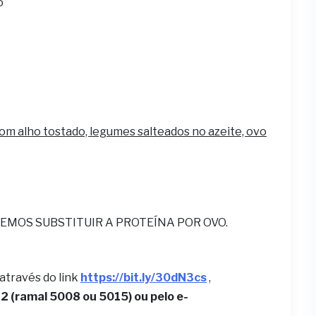
o
com alho tostado, legumes salteados no azeite, ovo
EMOS SUBSTITUIR A PROTEÍNA POR OVO.
 através do link
https://bit.ly/30dN3cs
,
 (ramal 5008 ou 5015) ou pelo e-