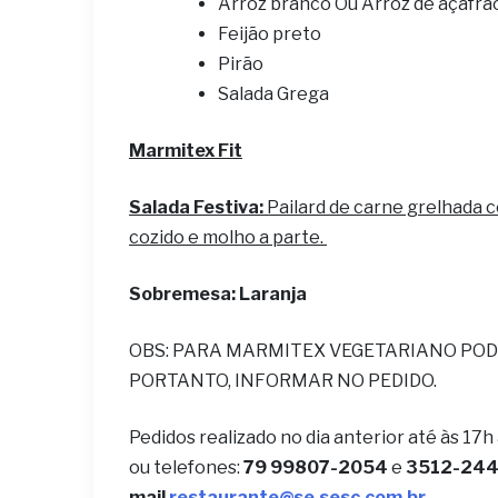
Arroz branco Ou Arroz de açafrã
Feijão preto
Pirão
Salada Grega
Marmitex Fit
Salada Festiva:
Pailard de carne grelhada 
cozido e molho a parte.
Sobremesa: Laranja
OBS: PARA MARMITEX VEGETARIANO POD
PORTANTO, INFORMAR NO PEDIDO.
Pedidos realizado no dia anterior até às 17h
ou telefones:
79 99807-2054
e
3512-2442
mail
restaurante@se.sesc.com.br