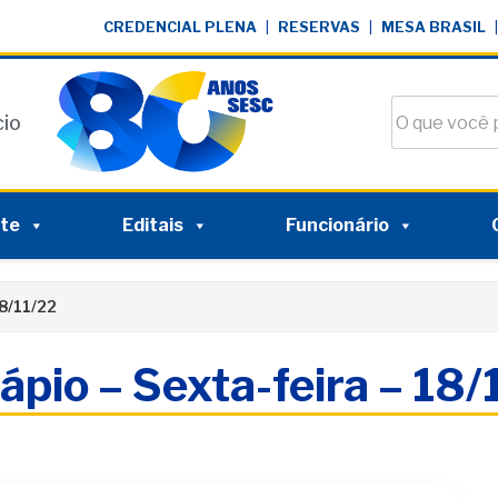
CREDENCIAL PLENA
|
RESERVAS
|
MESA BRASIL
|
Buscar no si
cio
nte
Editais
Funcionário
18/11/22
ápio – Sexta-feira – 18/