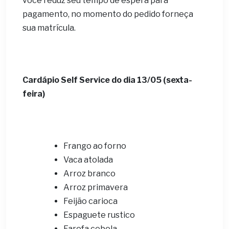
você reduz seu tempo de espera para
pagamento, no momento do pedido forneça
sua matrícula.
Cardápio Self Service do dia 13/05 (sexta-
feira)
Frango ao forno
Vaca atolada
Arroz branco
Arroz primavera
Feijão carioca
Espaguete rustico
Farofa cebola