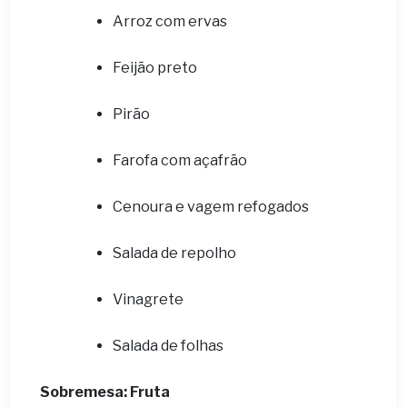
Arroz com ervas
Feijão preto
Pirão
Farofa com açafrão
Cenoura e vagem refogados
Salada de repolho
Vinagrete
Salada de folhas
Sobremesa: Fruta