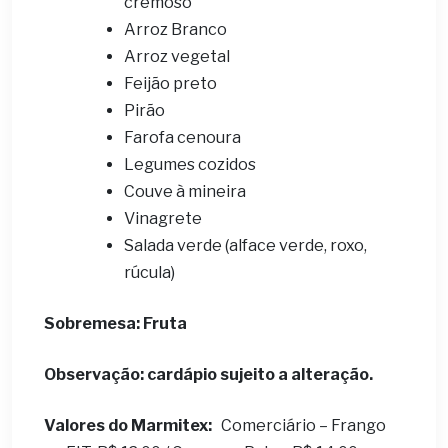
cremoso
Arroz Branco
Arroz vegetal
Feijão preto
Pirão
Farofa cenoura
Legumes cozidos
Couve à mineira
Vinagrete
Salada verde (alface verde, roxo,
rúcula)
Sobremesa: Fruta
Observação: cardápio sujeito a alteração.
Valores do Marmitex:
Comerciário – Frango