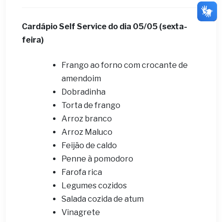
Cardápio Self Service do dia 05
/05 (sexta-
feira)
Frango ao forno com crocante de
amendoim
Dobradinha
Torta de frango
Arroz branco
Arroz Maluco
Feijão de caldo
Penne à pomodoro
Farofa rica
Legumes cozidos
Salada cozida de atum
Vinagrete