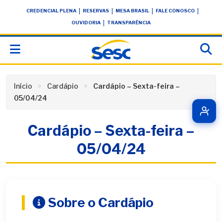
Skip
conteúdo
|
|
|
|
CREDENCIAL PLENA
RESERVAS
MESA BRASIL
FALE CONOSCO
to
|
OUVIDORIA
TRANSPARÊNCIA
content
Início
Cardápio
Cardápio – Sexta-feira –
05/04/24
Cardápio – Sexta-feira –
05/04/24
Sobre o Cardápio