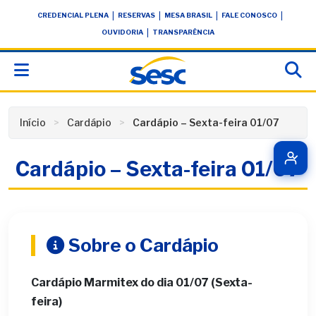
Skip
conteúdo
|
|
|
|
CREDENCIAL PLENA
RESERVAS
MESA BRASIL
FALE CONOSCO
to
|
OUVIDORIA
TRANSPARÊNCIA
content
Início
Cardápio
Cardápio – Sexta-feira 01/07
Cardápio – Sexta-feira 01/07
Sobre o Cardápio
Cardápio Marmitex do dia 01/07 (Sexta-
feira)