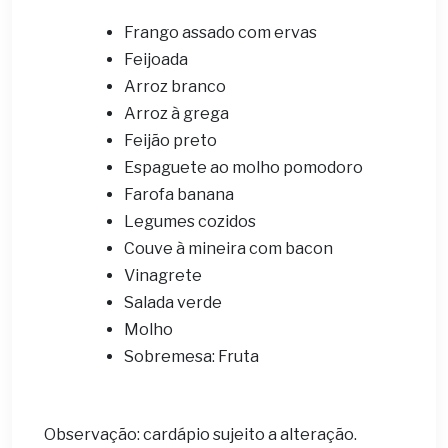
Frango assado com ervas
Feijoada
Arroz branco
Arroz à grega
Feijão preto
Espaguete ao molho pomodoro
Farofa banana
Legumes cozidos
Couve à mineira com bacon
Vinagrete
Salada verde
Molho
Sobremesa: Fruta
Observação: cardápio sujeito a alteração.