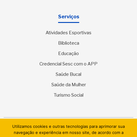
Serviços
Atividades Esportivas
Biblioteca
Educação
Credencial Sesc com o APP
Saúde Bucal
Saúde da Mulher
Turismo Social
Utilizamos cookies e outras tecnologias para aprimorar sua
© 2026 SESC Sergipe - Serviço Social do Comércio. Todos os
navegação e experiência em nosso site, de acordo com a
direitos reservados.