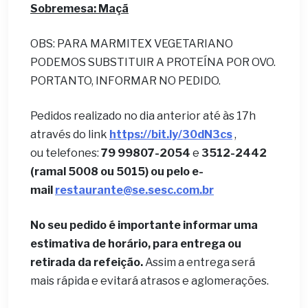
Sobremesa: Maçã
OBS: PARA MARMITEX VEGETARIANO
PODEMOS SUBSTITUIR A PROTEÍNA POR OVO.
PORTANTO, INFORMAR NO PEDIDO.
Pedidos realizado no dia anterior até às 17h
através do link
https://bit.ly/30dN3cs
,
ou telefones:
79 99807-2054
e
3512-2442
(ramal 5008 ou 5015) ou pelo e-
mail
restaurante@se.sesc.com.br
No seu pedido é importante informar uma
estimativa de horário, para entrega ou
retirada da refeição.
Assim a entrega será
mais rápida e evitará atrasos e aglomerações.