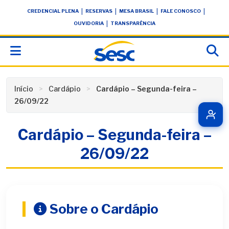
Skip
conteúdo
|
|
|
|
CREDENCIAL PLENA
RESERVAS
MESA BRASIL
FALE CONOSCO
to
|
OUVIDORIA
TRANSPARÊNCIA
content
Início
Cardápio
Cardápio – Segunda-feira –
26/09/22
Cardápio – Segunda-feira –
26/09/22
Sobre o Cardápio