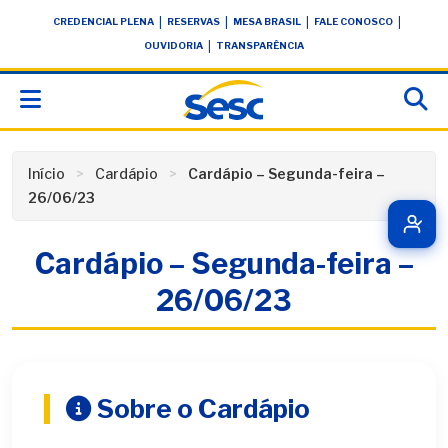
Skip
conteúdo
|
|
|
|
CREDENCIAL PLENA
RESERVAS
MESA BRASIL
FALE CONOSCO
to
|
OUVIDORIA
TRANSPARÊNCIA
content
Início
Cardápio
Cardápio – Segunda-feira –
26/06/23
Cardápio – Segunda-feira –
26/06/23
Sobre o Cardápio