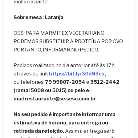
molho (a parte).
Sobremesa
:
Laranja
OBS: PARA MARMITEX VEGETARIANO
PODEMOS SUBSTITUIR A PROTEÍNA POR OVO.
PORTANTO, INFORMAR NO PEDIDO.
Pedidos realizado no dia anterior até às 17h
através do link
https://bit.ly/30dN3cs
,
ou telefones:
79 99807-2054
e
3512-2442
(ramal 5008 ou 5015) ou pelo e-
mail
restaurante@se.sesc.com.br
No seu pedido é importante informar uma
estimativa de horário, para entrega ou
retirada da refeição.
Assim a entrega será