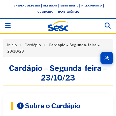
Skip
conteúdo
|
|
|
|
CREDENCIAL PLENA
RESERVAS
MESA BRASIL
FALE CONOSCO
to
|
OUVIDORIA
TRANSPARÊNCIA
content
Início
Cardápio
Cardápio – Segunda-feira –
23/10/23
Cardápio – Segunda-feira –
23/10/23
Sobre o Cardápio