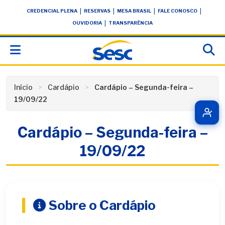
Skip
conteúdo
|
|
|
|
CREDENCIAL PLENA
RESERVAS
MESA BRASIL
FALE CONOSCO
to
|
OUVIDORIA
TRANSPARÊNCIA
content
Início
Cardápio
Cardápio – Segunda-feira –
19/09/22
Cardápio – Segunda-feira –
19/09/22
Sobre o Cardápio