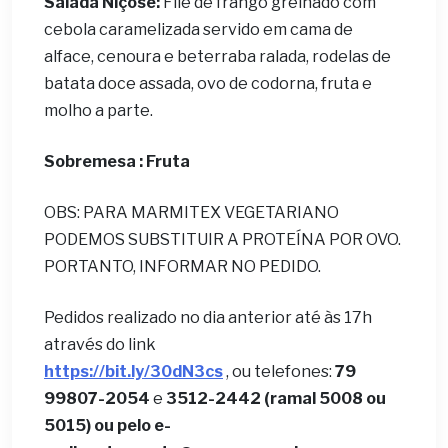
Salada Niçose:
Filé de frango grelhado com
cebola caramelizada servido em cama de
alface, cenoura e beterraba ralada, rodelas de
batata doce assada, ovo de codorna, fruta e
molho a parte.
Sobremesa : Fruta
OBS: PARA MARMITEX VEGETARIANO
PODEMOS SUBSTITUIR A PROTEÍNA POR OVO.
PORTANTO, INFORMAR NO PEDIDO.
Pedidos realizado no dia anterior até às 17h
através do link
https://bit.ly/30dN3cs
, ou telefones:
79
99807-2054
e
3512-2442 (ramal 5008 ou
5015) ou pelo e-