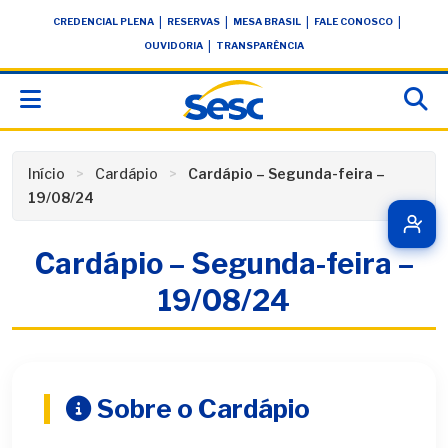
Skip
conteúdo
|
|
|
|
CREDENCIAL PLENA
RESERVAS
MESA BRASIL
FALE CONOSCO
to
|
OUVIDORIA
TRANSPARÊNCIA
content
Início
Cardápio
Cardápio – Segunda-feira –
19/08/24
Cardápio – Segunda-feira –
19/08/24
Sobre o Cardápio