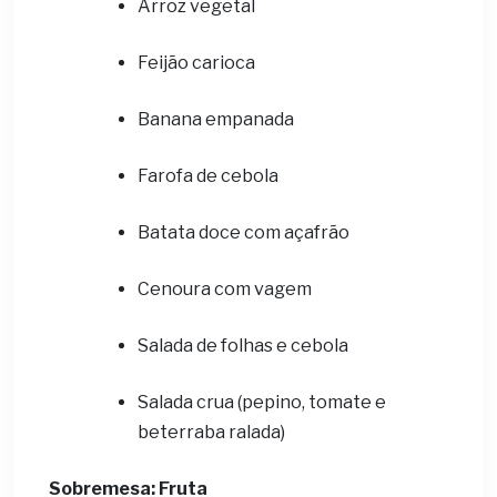
Arroz vegetal
Feijão carioca
Banana empanada
Farofa de cebola
Batata doce com açafrão
Cenoura com vagem
Salada de folhas e cebola
Salada crua (pepino, tomate e
beterraba ralada)
Sobremesa: Fruta