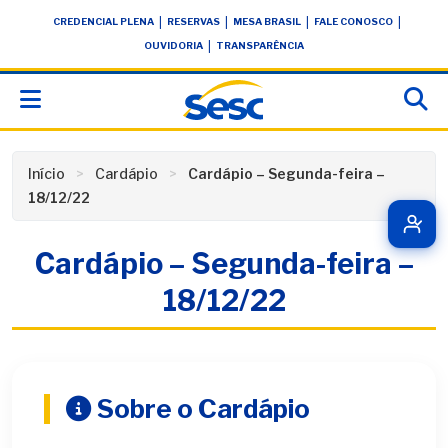
Skip
conteúdo
|
|
|
|
CREDENCIAL PLENA
RESERVAS
MESA BRASIL
FALE CONOSCO
to
|
OUVIDORIA
TRANSPARÊNCIA
content
Início
Cardápio
Cardápio – Segunda-feira –
18/12/22
Cardápio – Segunda-feira –
18/12/22
Sobre o Cardápio