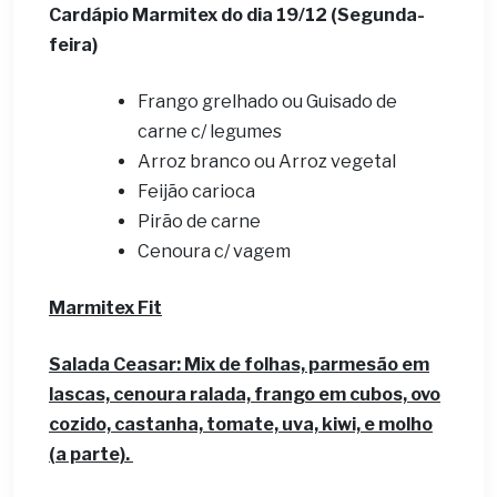
Cardápio Marmitex do dia 19/12 (Segunda-
feira)
Frango grelhado ou Guisado de
carne c/ legumes
Arroz branco ou Arroz vegetal
Feijão carioca
Pirão de carne
Cenoura c/ vagem
Marmitex Fit
Salada Ceasar: Mix de folhas, parmesão em
lascas, cenoura ralada, frango em cubos, ovo
cozido, castanha, tomate, uva, kiwi, e molho
(a parte).