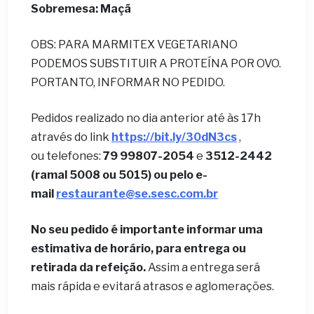
Sobremesa: Maçã
OBS: PARA MARMITEX VEGETARIANO
PODEMOS SUBSTITUIR A PROTEÍNA POR OVO.
PORTANTO, INFORMAR NO PEDIDO.
Pedidos realizado no dia anterior até às 17h
através do link
https://bit.ly/30dN3cs
,
ou telefones:
79 99807-2054
e
3512-2442
(ramal 5008 ou 5015) ou pelo e-
mail
restaurante@se.sesc.com.br
No seu pedido é importante informar uma
estimativa de horário, para entrega ou
retirada da refeição.
Assim a entrega será
mais rápida e evitará atrasos e aglomerações.