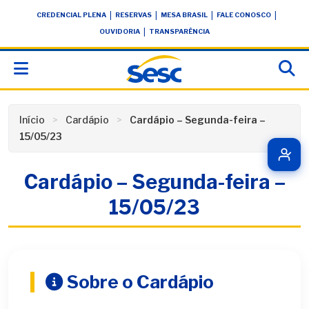
Skip
conteúdo
|
|
|
|
CREDENCIAL PLENA
RESERVAS
MESA BRASIL
FALE CONOSCO
to
|
OUVIDORIA
TRANSPARÊNCIA
content
Início
Cardápio
Cardápio – Segunda-feira –
15/05/23
Cardápio – Segunda-feira –
15/05/23
Sobre o Cardápio