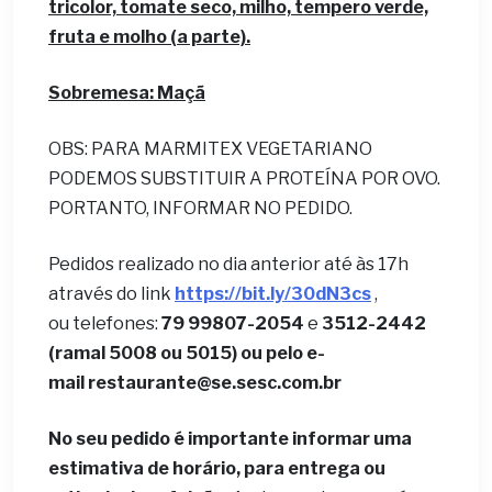
tricolor, tomate seco, milho, tempero verde,
fruta e molho
(a parte).
Sobremesa: Maçã
OBS: PARA MARMITEX VEGETARIANO
PODEMOS SUBSTITUIR A PROTEÍNA POR OVO.
PORTANTO, INFORMAR NO PEDIDO.
Pedidos realizado no dia anterior até às 17h
através do link
https://bit.ly/30dN3cs
,
ou telefones:
79 99807-2054
e
3512-2442
(ramal 5008 ou 5015) ou pelo e-
mail
restaurante@se.sesc.com.br
No seu pedido é importante informar uma
estimativa de horário, para entrega ou