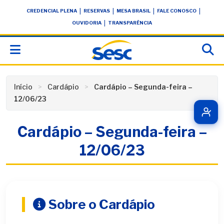
Skip
conteúdo
|
|
|
|
CREDENCIAL PLENA
RESERVAS
MESA BRASIL
FALE CONOSCO
to
|
OUVIDORIA
TRANSPARÊNCIA
content
Início
Cardápio
Cardápio – Segunda-feira –
12/06/23
Cardápio – Segunda-feira –
12/06/23
Sobre o Cardápio