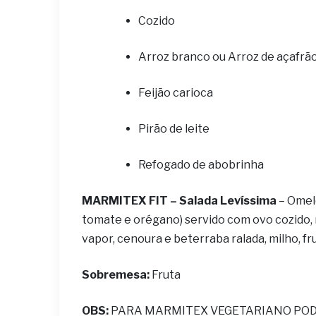
Cozido
Arroz branco ou Arroz de açafrã
Feijão carioca
Pirão de leite
Refogado de abobrinha
MARMITEX FIT – Salada Levíssima
– Omel
tomate e orégano) servido com ovo cozido, m
vapor, cenoura e beterraba ralada, milho, fr
Sobremesa:
Fruta
OBS:
PARA MARMITEX VEGETARIANO PODE