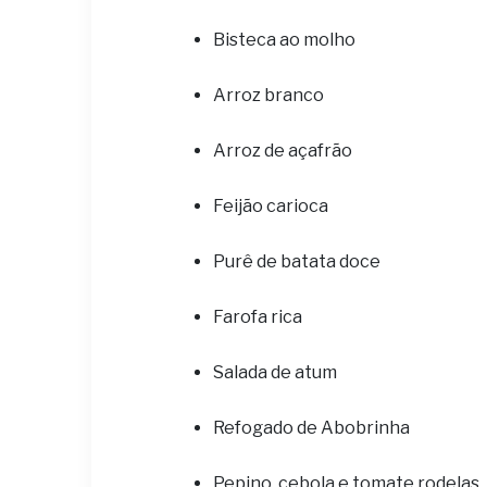
Bisteca ao molho
Arroz branco
Arroz de açafrão
Feijão carioca
Purê de batata doce
Farofa rica
Salada de atum
Refogado de Abobrinha
Pepino, cebola e tomate rodelas