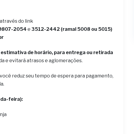
 através do link
9807-2054
e
3512-2442 (ramal 5008 ou 5015)
br
estimativa de horário, para entrega ou retirada
ida e evitará atrasos e aglomerações.
 você reduz seu tempo de espera para pagamento,
la.
da-feira):
nja