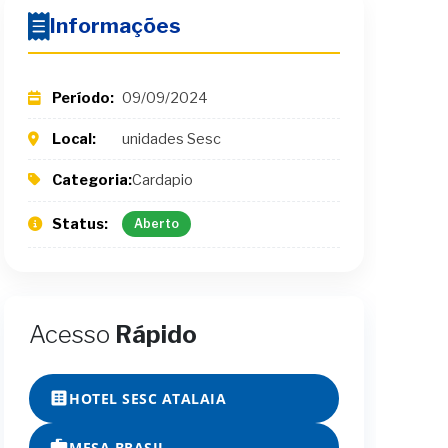
Informações
Período:
09/09/2024
Local:
unidades Sesc
Categoria:
Cardapio
Status:
Aberto
Acesso
Rápido
HOTEL SESC ATALAIA
MESA BRASIL