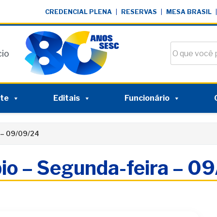
CREDENCIAL PLENA
|
RESERVAS
|
MESA BRASIL
|
Buscar no si
cio
nte
Editais
Funcionário
 – 09/09/24
io – Segunda-feira – 0