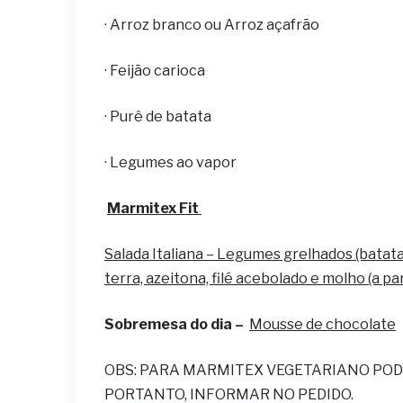
· Arroz branco ou Arroz açafrão
· Feijão carioca
· Purê de batata
· Legumes ao vapor
Marmitex Fit
Salada Italiana – Legumes grelhados (batata
terra, azeitona, filé acebolado e molho (a par
Sobremesa do dia –
Mousse de chocolate
OBS: PARA MARMITEX VEGETARIANO POD
PORTANTO, INFORMAR NO PEDIDO.