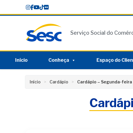
Skip
conteúdo
to
content
Serviço Social do Comér
Início
Conheça
Espaço do Clie
Início
Cardápio
Cardápio – Segunda-feira
Cardáp