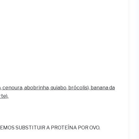
, cenoura, abobrinha, quiabo, brócolis), banana da
te).
EMOS SUBSTITUIR A PROTEÍNA POR OVO.