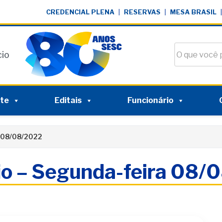
CREDENCIAL PLENA
|
RESERVAS
|
MESA BRASIL
|
Buscar no si
cio
nte
Editais
Funcionário
 08/08/2022
io – Segunda-feira 08/