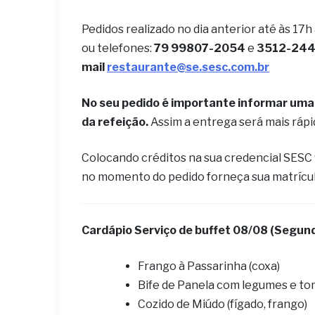
Pedidos realizado no dia anterior até às 17h
ou telefones:
79 99807-2054
e
3512-2442
mail
restaurante@se.sesc.com.br
No seu pedido é importante informar uma 
da refeição.
Assim a entrega será mais ráp
Colocando créditos na sua credencial SESC
no momento do pedido forneça sua matrícu
Cardápio Serviço de buffet
08/08 (Segund
Frango à Passarinha (coxa)
Bife de Panela com legumes e t
Cozido de Miúdo (fígado, frango)