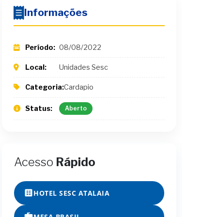
Informações
Período:
08/08/2022
Local:
Unidades Sesc
Categoria:
Cardapio
Status:
Aberto
Acesso
Rápido
HOTEL SESC ATALAIA
MESA BRASIL