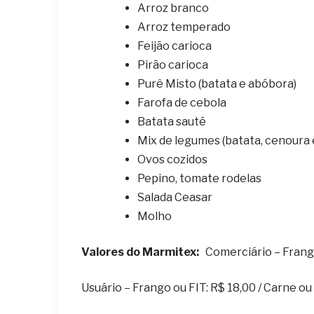
Arroz branco
Arroz temperado
Feijão carioca
Pirão carioca
Purê Misto (batata e abóbora)
Farofa de cebola
Batata sauté
Mix de legumes (batata, cenoura
Ovos cozidos
Pepino, tomate rodelas
Salada Ceasar
Molho
Valores do Marmitex:
Comerciário – Frango 
Usuário – Frango ou FIT: R$ 18,00 / Carne o