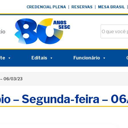
CREDENCIAL PLENA
|
RESERVAS
|
MESA BRASIL
|
Buscar no si
cio
nte
Editais
Funcionário
 – 06/03/23
io – Segunda-feira – 0