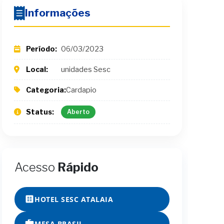
Informações
Período:
06/03/2023
Local:
unidades Sesc
Categoria:
Cardapio
Status:
Aberto
Acesso
Rápido
HOTEL SESC ATALAIA
MESA BRASIL