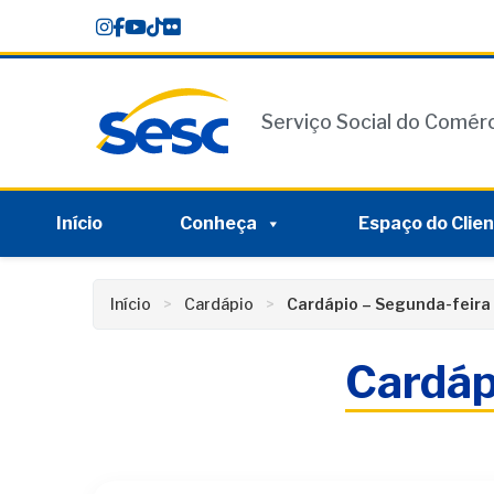
Skip
conteúdo
to
content
Serviço Social do Comér
Início
Conheça
Espaço do Clie
Início
Cardápio
Cardápio – Segunda-feira
Cardáp