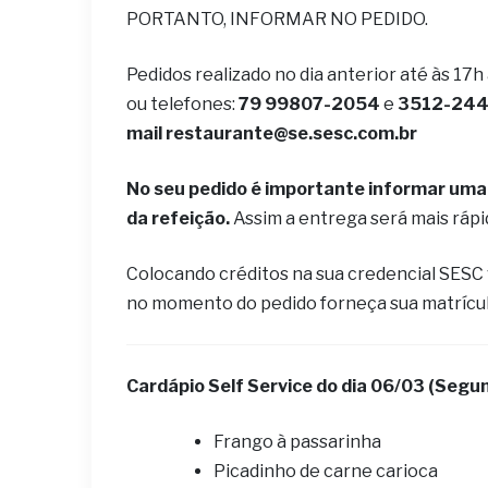
PORTANTO, INFORMAR NO PEDIDO.
Pedidos realizado no dia anterior até às 17h
ou telefones:
79 99807-2054
e
3512-2442
mail
restaurante@se.sesc.com.br
No seu pedido é importante informar uma 
da refeição.
Assim a entrega será mais ráp
Colocando créditos na sua credencial SESC
no momento do pedido forneça sua matrícu
Cardápio Self Service do dia 06
/03 (Segun
Frango à passarinha
Picadinho de carne carioca