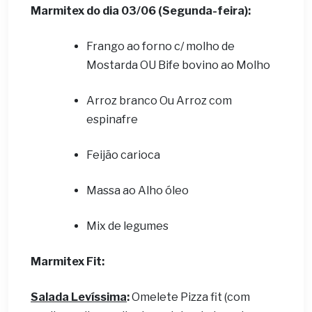
Marmitex do dia 03/06 (Segunda-feira):
Frango ao forno c/ molho de
Mostarda OU Bife bovino ao Molho
Arroz branco Ou Arroz com
espinafre
Feijão carioca
Massa ao Alho óleo
Mix de legumes
Marmitex Fit:
Salada Levíssima
:
Omelete Pizza fit (com