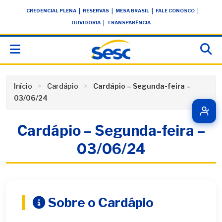
Skip
conteúdo
|
|
|
|
CREDENCIAL PLENA
RESERVAS
MESA BRASIL
FALE CONOSCO
to
|
OUVIDORIA
TRANSPARÊNCIA
content
Início
Cardápio
Cardápio – Segunda-feira –
03/06/24
Cardápio – Segunda-feira –
03/06/24
Sobre o Cardápio