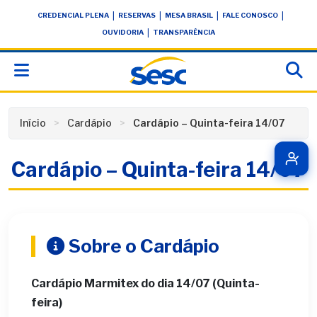
Skip
conteúdo
|
|
|
|
CREDENCIAL PLENA
RESERVAS
MESA BRASIL
FALE CONOSCO
to
|
OUVIDORIA
TRANSPARÊNCIA
content
Início
Cardápio
Cardápio – Quinta-feira 14/07
Cardápio – Quinta-feira 14/07
Sobre o Cardápio
Cardápio Marmitex do dia 14/07 (Quinta-
feira)