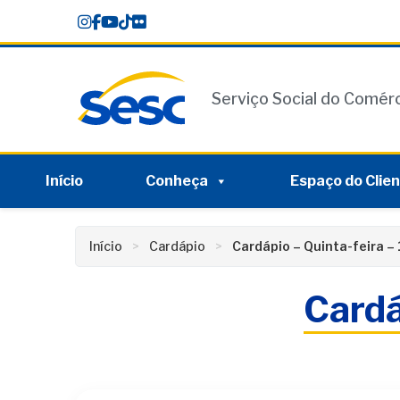
Skip
conteúdo
to
content
Serviço Social do Comér
Início
Conheça
Espaço do Clie
Início
Cardápio
Cardápio – Quinta-feira –
Cardá