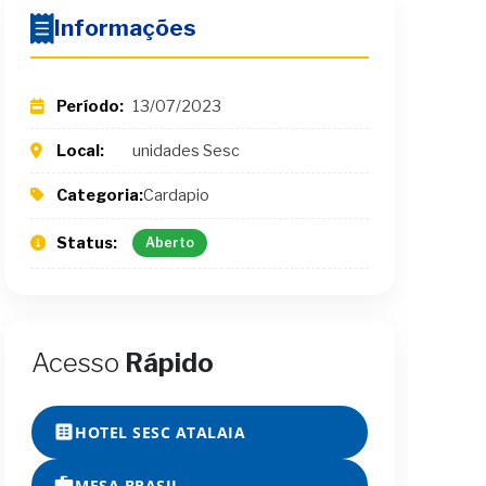
Informações
Período:
13/07/2023
Local:
unidades Sesc
Categoria:
Cardapio
Status:
Aberto
Acesso
Rápido
HOTEL SESC ATALAIA
MESA BRASIL