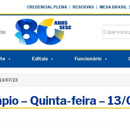
CREDENCIAL PLENA
|
RESERVAS
|
MESA BRASIL
|
Buscar no si
cio
nte
Editais
Funcionário
 13/07/23
pio – Quinta-feira – 13