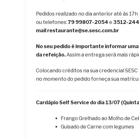
Pedidos realizado no dia anterior até às 17h
ou telefones:
79 99807-2054
e
3512-2442
mail
restaurante@se.sesc.com.br
No seu pedido é importante informar uma 
da refeição.
Assim a entrega será mais ráp
Colocando créditos na sua credencial SESC
no momento do pedido forneça sua matrícu
Cardápio Self Service do dia 13
/07 (Quinta
Frango Grelhado ao Molho de Ce
Guisado de Carne com legumes