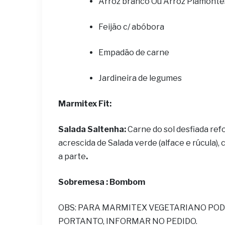
Arroz branco Ou Arroz Piamont
Feijão c/ abóbora
Empadão de carne
Jardineira de legumes
Marmitex Fit:
Salada Saltenha:
Carne do sol desfiada ref
acrescida de Salada verde (alface e rúcula),
a parte
.
Sobremesa : Bombom
OBS: PARA MARMITEX VEGETARIANO POD
PORTANTO, INFORMAR NO PEDIDO.