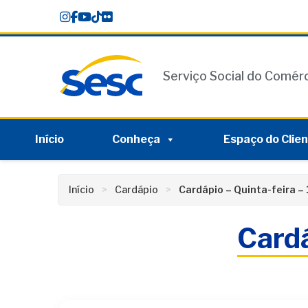
Skip
conteúdo
to
content
Serviço Social do Comér
Início
Conheça
Espaço do Clie
Início
Cardápio
Cardápio – Quinta-feira –
Cardá