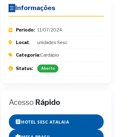
Informações
Período:
11/07/2024
Local:
unidades Sesc
Categoria:
Cardapio
Status:
Aberto
Acesso
Rápido
HOTEL SESC ATALAIA
MESA BRASIL