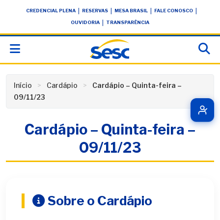
Skip
conteúdo
|
|
|
|
CREDENCIAL PLENA
RESERVAS
MESA BRASIL
FALE CONOSCO
to
|
OUVIDORIA
TRANSPARÊNCIA
content
Início
Cardápio
Cardápio – Quinta-feira –
09/11/23
Cardápio – Quinta-feira –
09/11/23
Sobre o Cardápio