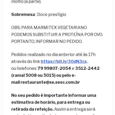
molho (a parte).
Sobremesa
: Doce prestígio
OBS: PARA MARMITEX VEGETARIANO
PODEMOS SUBSTITUIR A PROTEÍNA POR OVO.
PORTANTO, INFORMAR NO PEDIDO.
Pedidos realizado no dia anterior até às 17h
através do link
https://bit.ly/30dN3cs
,
ou telefones:
79 99807-2054
e
3512-2442
(ramal 5008 ou 5015) ou pelo e-
mail
restaurante@se.sesc.com.br
No seu pedido é importante informar uma
estimativa de horário, para entrega ou
retirada da refeição.
Assim a entrega será