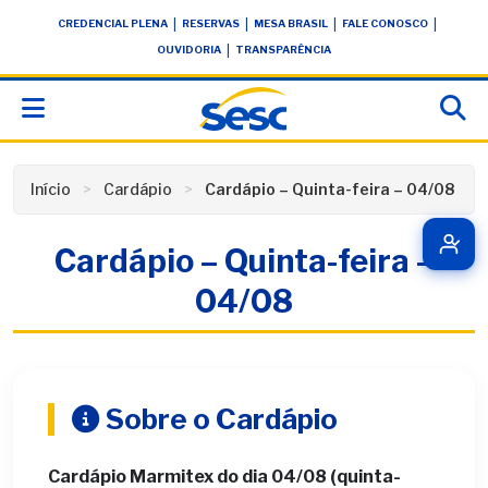
Skip
conteúdo
|
|
|
|
CREDENCIAL PLENA
RESERVAS
MESA BRASIL
FALE CONOSCO
to
|
OUVIDORIA
TRANSPARÊNCIA
content
Início
Cardápio
Cardápio – Quinta-feira – 04/08
Cardápio – Quinta-feira –
04/08
Sobre o Cardápio
Cardápio Marmitex do dia 04/08 (quinta-