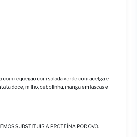
o
a com requeijão com salada verde com acelga e
batata doce, milho, cebolinha, manga em lascas e
EMOS SUBSTITUIR A PROTEÍNA POR OVO.