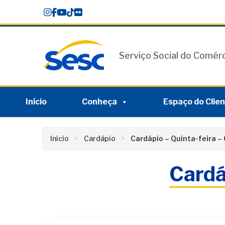
Skip
conteúdo
to
content
Serviço Social do Comér
Início
Conheça
Espaço do Clie
Início
Cardápio
Cardápio – Quinta-feira –
Cardá