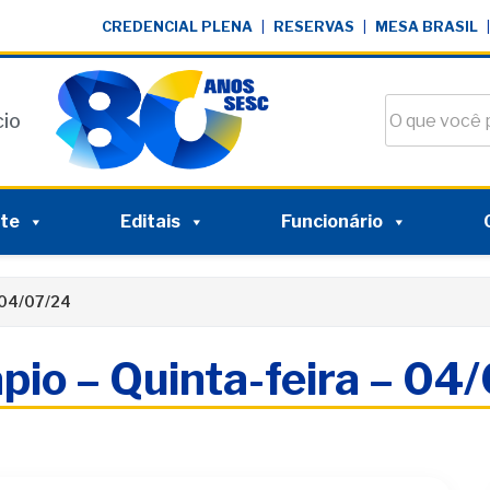
CREDENCIAL PLENA
|
RESERVAS
|
MESA BRASIL
|
Buscar no si
cio
nte
Editais
Funcionário
 04/07/24
pio – Quinta-feira – 04