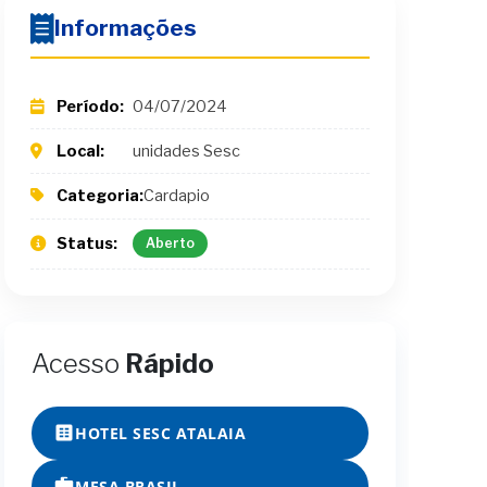
Informações
Período:
04/07/2024
Local:
unidades Sesc
Categoria:
Cardapio
Status:
Aberto
Acesso
Rápido
HOTEL SESC ATALAIA
MESA BRASIL