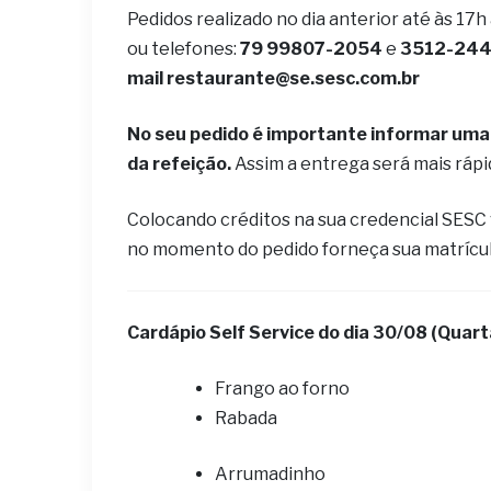
Pedidos realizado no dia anterior até às 17h
ou telefones:
79 99807-2054
e
3512-2442
mail
restaurante@se.sesc.com.br
No seu pedido é importante informar uma 
da refeição.
Assim a entrega será mais ráp
Colocando créditos na sua credencial SESC
no momento do pedido forneça sua matrícu
Cardápio Self Service do dia 30
/08 (Quart
Frango ao forno
Rabada
Arrumadinho