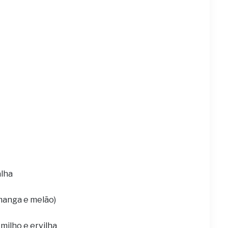
alha
 manga e melão)
milho e ervilha