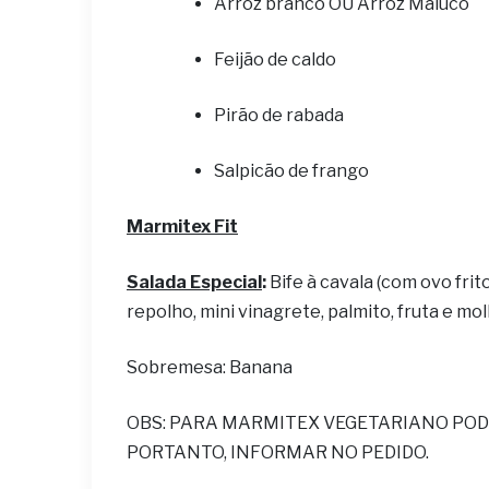
Arroz branco OU Arroz Maluco
Feijão de caldo
Pirão de rabada
Salpicão de frango
Marmitex Fit
Salada Especial
:
Bife à cavala (com ovo frit
repolho, mini vinagrete, palmito, fruta e mol
Sobremesa: Banana
OBS: PARA MARMITEX VEGETARIANO POD
PORTANTO, INFORMAR NO PEDIDO.