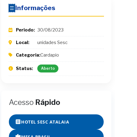
Informações
Período:
30/08/2023
Local:
unidades Sesc
Categoria:
Cardapio
Status:
Aberto
Acesso
Rápido
HOTEL SESC ATALAIA
MESA BRASIL