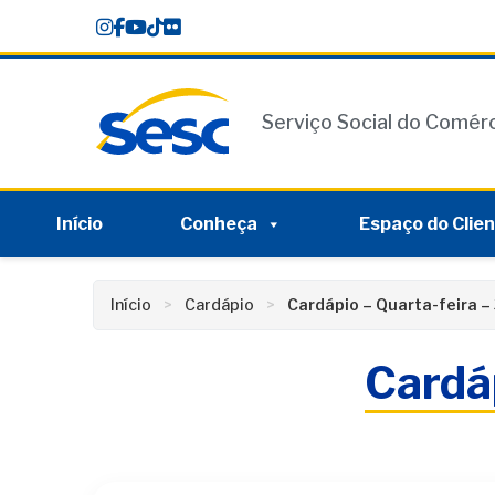
Skip
conteúdo
to
content
Serviço Social do Comér
Início
Conheça
Espaço do Clie
Início
Cardápio
Cardápio – Quarta-feira –
Cardá