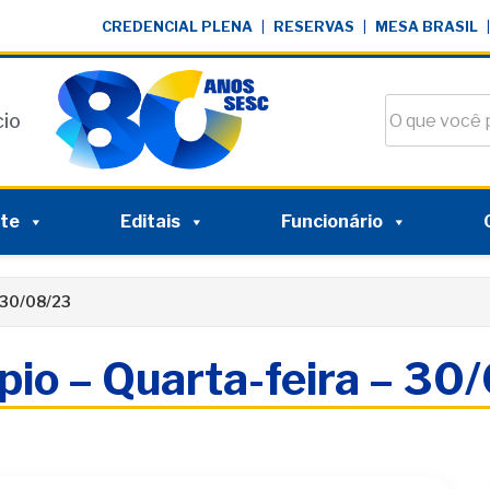
CREDENCIAL PLENA
|
RESERVAS
|
MESA BRASIL
|
Buscar no si
cio
nte
Editais
Funcionário
 30/08/23
pio – Quarta-feira – 30