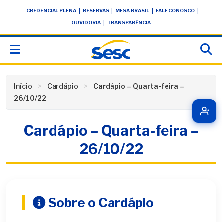
Skip
conteúdo
|
|
|
|
CREDENCIAL PLENA
RESERVAS
MESA BRASIL
FALE CONOSCO
to
|
OUVIDORIA
TRANSPARÊNCIA
content
Início
Cardápio
Cardápio – Quarta-feira –
26/10/22
Cardápio – Quarta-feira –
26/10/22
Sobre o Cardápio