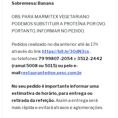
Sobremesa: Banana
OBS: PARA MARMITEX VEGETARIANO
PODEMOS SUBSTITUIR A PROTEÍNA POR OVO.
PORTANTO, INFORMAR NO PEDIDO.
Pedidos realizado no dia anterior até às 17h
através do link
https://bit.ly/30dN3cs
,
ou telefones:
79 99807-2054
e
3512-2442
(ramal 5008 ou 5015) ou pelo e-
mail
restaurante@se.sesc.com.br
No seu pedido é importante informar uma
estimativa de horário, para entrega ou
retirada da refeição.
Assim a entrega será
mais rápida e evitará atrasos e aglomerações.