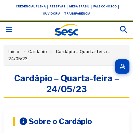
Skip
conteúdo
|
|
|
|
CREDENCIAL PLENA
RESERVAS
MESA BRASIL
FALE CONOSCO
to
|
OUVIDORIA
TRANSPARÊNCIA
content
Início
Cardápio
Cardápio – Quarta-feira –
24/05/23
Cardápio – Quarta-feira –
24/05/23
Sobre o Cardápio