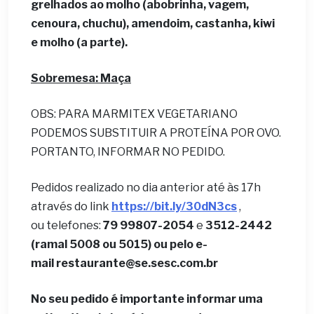
grelhados ao molho (abobrinha, vagem,
cenoura, chuchu), amendoim, castanha, kiwi
e molho (a parte).
Sobremesa: Maça
OBS: PARA MARMITEX VEGETARIANO
PODEMOS SUBSTITUIR A PROTEÍNA POR OVO.
PORTANTO, INFORMAR NO PEDIDO.
Pedidos realizado no dia anterior até às 17h
através do link
https://bit.ly/30dN3cs
,
ou telefones:
79 99807-2054
e
3512-2442
(ramal 5008 ou 5015) ou pelo e-
mail
restaurante@se.sesc.com.br
No seu pedido é importante informar uma