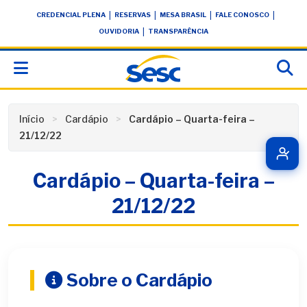
Skip
conteúdo
|
|
|
|
CREDENCIAL PLENA
RESERVAS
MESA BRASIL
FALE CONOSCO
to
|
OUVIDORIA
TRANSPARÊNCIA
content
Início
Cardápio
Cardápio – Quarta-feira –
21/12/22
Cardápio – Quarta-feira –
21/12/22
Sobre o Cardápio