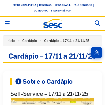
Skip
conteúdo
|
|
|
|
CREDENCIAL PLENA
RESERVAS
MESA BRASIL
FALE CONOSCO
to
|
OUVIDORIA
TRANSPARÊNCIA
content
Início
Cardápio
Cardápio – 17/11 a 21/11/25
Cardápio – 17/11 a 21/11/25
Sobre o Cardápio
Self-Service – 17/11 a 21/11/25