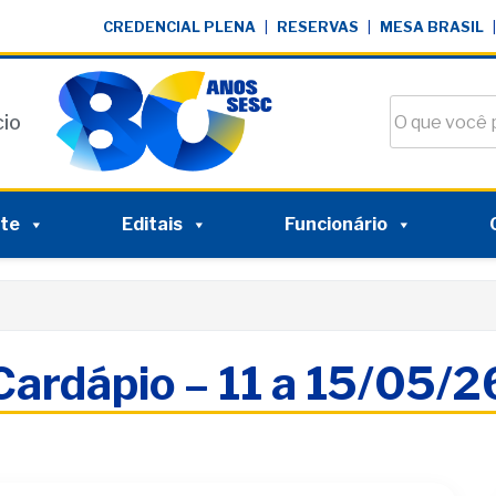
CREDENCIAL PLENA
|
RESERVAS
|
MESA BRASIL
|
Buscar no si
cio
nte
Editais
Funcionário
Cardápio – 11 a 15/05/2