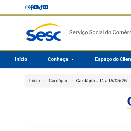
Skip
conteúdo
to
content
Serviço Social do Comér
Início
Conheça
Espaço do Clie
Início
Cardápio
Cardápio – 11 a 15/05/26