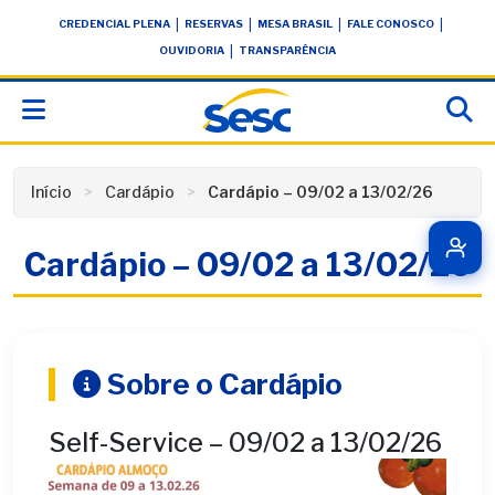
Skip
conteúdo
|
|
|
|
CREDENCIAL PLENA
RESERVAS
MESA BRASIL
FALE CONOSCO
to
|
OUVIDORIA
TRANSPARÊNCIA
content
Início
Cardápio
Cardápio – 09/02 a 13/02/26
Cardápio – 09/02 a 13/02/26
Sobre o Cardápio
Self-Service – 09/02 a 13/02/26