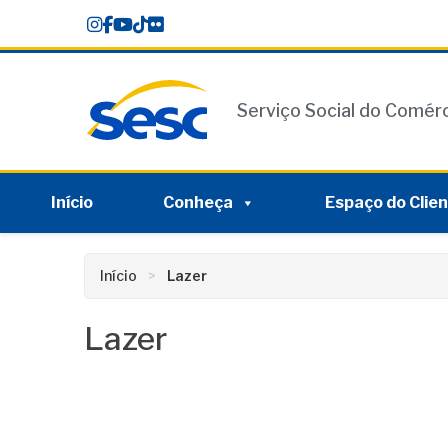
Skip
conteúdo
to
content
Serviço Social do Comér
Início
Conheça
Espaço do Clie
Início
Lazer
Lazer