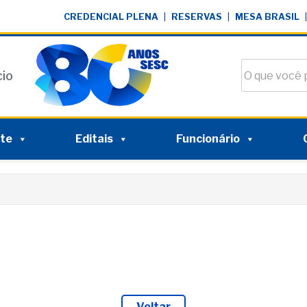
CREDENCIAL PLENA
|
RESERVAS
|
MESA BRASIL
|
Buscar no si
cio
nte
Editais
Funcionário
Voltar