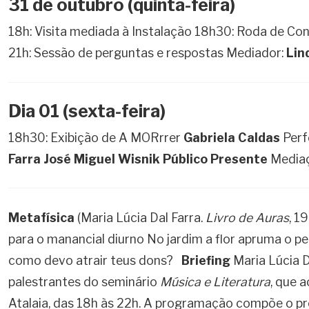
31 de outubro (quinta-feira)
18h: Visita mediada à Instalação 18h30: Roda de Co
21h: Sessão de perguntas e respostas Mediador:
Lin
Dia 01 (sexta-feira)
18h30: Exibição de A MORrrer
Gabriela Caldas
Perf
Farra
José Miguel Wisnik
Público Presente
Media
Metafísica
(Maria Lúcia Dal Farra.
Livro de Auras
, 1
para o manancial diurno No jardim a flor apruma o p
como devo atrair teus dons?
Briefing
Maria Lúcia D
palestrantes do seminário
Música e Literatura
, que 
Atalaia, das 18h às 22h. A programação compõe o pro