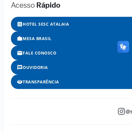
Acesso
Rápido
HOTEL SESC ATALAIA
MESA BRASIL
FALE CONOSCO
OUVIDORIA
TRANSPARÊNCIA
@s