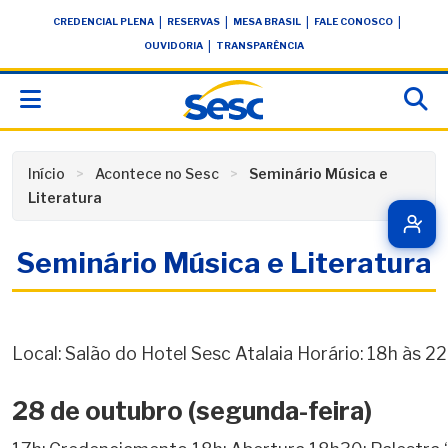
Skip
conteúdo
|
|
|
|
CREDENCIAL PLENA
RESERVAS
MESA BRASIL
FALE CONOSCO
to
|
OUVIDORIA
TRANSPARÊNCIA
content
Início
Acontece no Sesc
Seminário Música e
Literatura
Seminário Música e Literatura
Local: Salão do Hotel Sesc Atalaia Horário: 18h às 2
28 de outubro (segunda-feira)