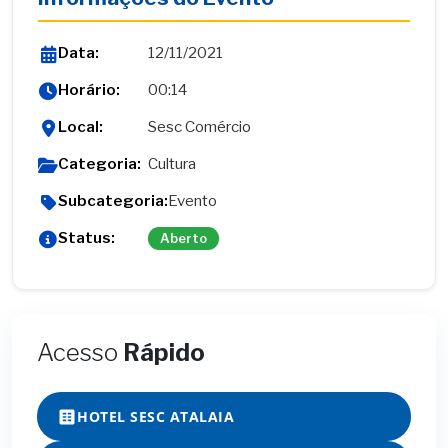
Data:
12/11/2021
Horário:
00:14
Local:
Sesc Comércio
Categoria:
Cultura
Subcategoria:
Evento
Status:
Aberto
Acesso
Rápido
HOTEL SESC ATALAIA