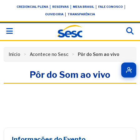
Skip
conteúdo
|
|
|
|
CREDENCIAL PLENA
RESERVAS
MESA BRASIL
FALE CONOSCO
to
|
OUVIDORIA
TRANSPARÊNCIA
content
Início
Acontece no Sesc
Pôr do Som ao vivo
Pôr do Som ao vivo
Informações do Evento