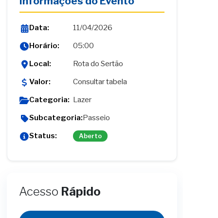
Informações do Evento
Data:
11/04/2026
Horário:
05:00
Local:
Rota do Sertão
Valor:
Consultar tabela
Categoria:
Lazer
Subcategoria:
Passeio
Status:
Aberto
Acesso
Rápido