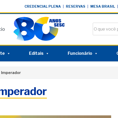
CREDENCIAL PLENA
|
RESERVAS
|
MESA BRASIL
|
Buscar no si
cio
nte
Editais
Funcionário
o Imperador
Imperador