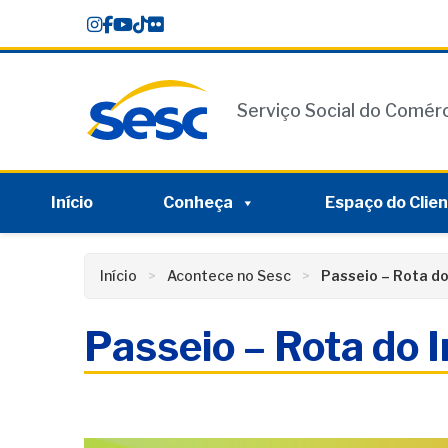
Skip
conteúdo
to
content
Serviço Social do Comér
Início
Conheça
Espaço do Clie
Início
Acontece no Sesc
Passeio – Rota d
Passeio – Rota do 