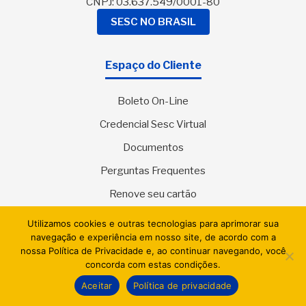
CNPJ: 03.637.549/0001-80
SESC NO BRASIL
Espaço do Cliente
Boleto On-Line
Credencial Sesc Virtual
Documentos
Perguntas Frequentes
Renove seu cartão
Política de Privacidade
Utilizamos cookies e outras tecnologias para aprimorar sua
navegação e experiência em nosso site, de acordo com a
nossa Política de Privacidade e, ao continuar navegando, você
concorda com estas condições.
Espaço do Colaborador
Aceitar
Política de privacidade
Código de Ética