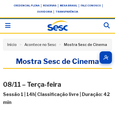
Skip
conteúdo
|
|
|
|
CREDENCIAL PLENA
RESERVAS
MESA BRASIL
FALE CONOSCO
to
|
OUVIDORIA
TRANSPARÊNCIA
content
Início
Acontece no Sesc
Mostra Sesc de Cinema
Mostra Sesc de Cinema
08/11 – Terça-feira
Sessão 1 | 14h| Classificação livre | Duração: 42
min