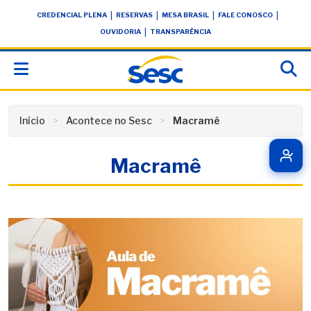
Skip
conteúdo
|
|
|
|
CREDENCIAL PLENA
RESERVAS
MESA BRASIL
FALE CONOSCO
to
|
OUVIDORIA
TRANSPARÊNCIA
content
Início
Acontece no Sesc
Macramê
Macramê