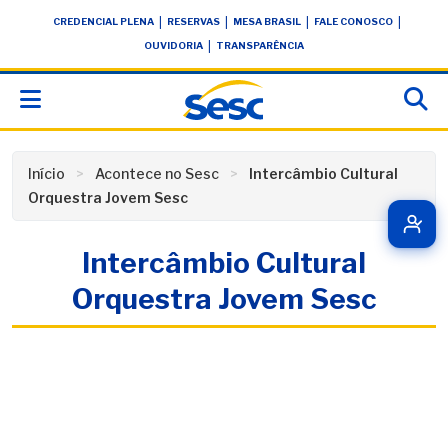
Skip
conteúdo
|
|
|
|
CREDENCIAL PLENA
RESERVAS
MESA BRASIL
FALE CONOSCO
to
|
OUVIDORIA
TRANSPARÊNCIA
content
Início
Acontece no Sesc
Intercâmbio Cultural
Orquestra Jovem Sesc
Intercâmbio Cultural
Orquestra Jovem Sesc