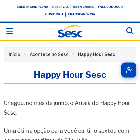
Skip
conteúdo
|
|
|
|
CREDENCIAL PLENA
RESERVAS
MESA BRASIL
FALE CONOSCO
to
|
OUVIDORIA
TRANSPARÊNCIA
content
Início
Acontece no Sesc
Happy Hour Sesc
Happy Hour Sesc
Chegou, no mês de junho, o Arraiá do Happy Hour
Sesc.
Uma ótima opção para você curtir o sextou com