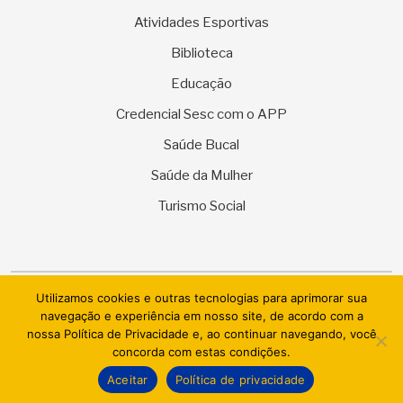
Atividades Esportivas
Biblioteca
Educação
Credencial Sesc com o APP
Saúde Bucal
Saúde da Mulher
Turismo Social
Utilizamos cookies e outras tecnologias para aprimorar sua
© 2026 SESC Sergipe - Serviço Social do Comércio. Todos os
navegação e experiência em nosso site, de acordo com a
direitos reservados.
nossa Política de Privacidade e, ao continuar navegando, você
concorda com estas condições.
AI.BRAZIL TECHNOLOGIES & DATACENTER LTDA
Aceitar
Política de privacidade