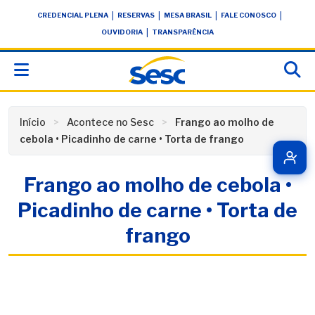
Skip
conteúdo
|
|
|
|
CREDENCIAL PLENA
RESERVAS
MESA BRASIL
FALE CONOSCO
to
|
OUVIDORIA
TRANSPARÊNCIA
content
Início
Acontece no Sesc
Frango ao molho de
cebola • Picadinho de carne • Torta de frango
Frango ao molho de cebola •
Picadinho de carne • Torta de
frango