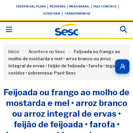
Skip
conteúdo
|
|
|
|
CREDENCIAL PLENA
RESERVAS
MESA BRASIL
FALE CONOSCO
to
|
OUVIDORIA
TRANSPARÊNCIA
content
Início
Acontece no Sesc
Feijoada ou frango ao
molho de mostarda e mel • arroz branco ou arroz
integral de ervas • feijão de feijoada • farofa • legumes
cozidos • sobremesa: Pavê Sesc
Feijoada ou frango ao molho de
mostarda e mel • arroz branco
ou arroz integral de ervas •
feijão de feijoada • farofa •