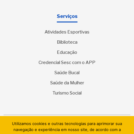
Serviços
Atividades Esportivas
Biblioteca
Educação
Credencial Sesc com o APP
Saúde Bucal
Saúde da Mulher
Turismo Social
Utilizamos cookies e outras tecnologias para aprimorar sua
© 2026 SESC Sergipe - Serviço Social do Comércio. Todos os
navegação e experiência em nosso site, de acordo com a
direitos reservados.