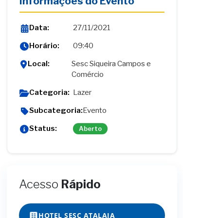
Informações do Evento
Data:
27/11/2021
Horário:
09:40
Local:
Sesc Siqueira Campos e
Comércio
Categoria:
Lazer
Subcategoria:
Evento
Status:
Aberto
Acesso
Rápido
HOTEL SESC ATALAIA