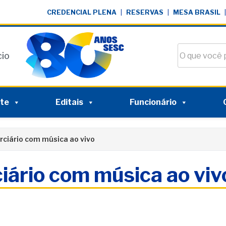
CREDENCIAL PLENA
|
RESERVAS
|
MESA BRASIL
|
Buscar no si
cio
nte
Editais
Funcionário
rciário com música ao vivo
iário com música ao viv