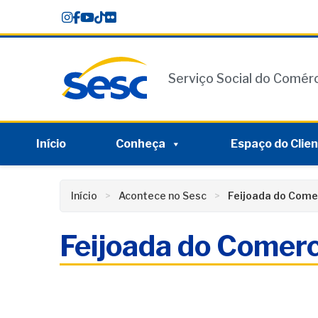
Skip
conteúdo
to
content
Serviço Social do Comér
Início
Conheça
Espaço do Clie
Início
Acontece no Sesc
Feijoada do Come
Feijoada do Comerc