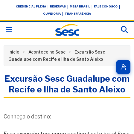
Skip
conteúdo
|
|
|
|
CREDENCIAL PLENA
RESERVAS
MESA BRASIL
FALE CONOSCO
to
|
OUVIDORIA
TRANSPARÊNCIA
content
Início
Acontece no Sesc
Excursão Sesc
Guadalupe com Recife e Ilha de Santo Aleixo
Excursão Sesc Guadalupe com
Recife e Ilha de Santo Aleixo
Conheça o destino:
Essa excursão tem como destino final o hotel Sesc