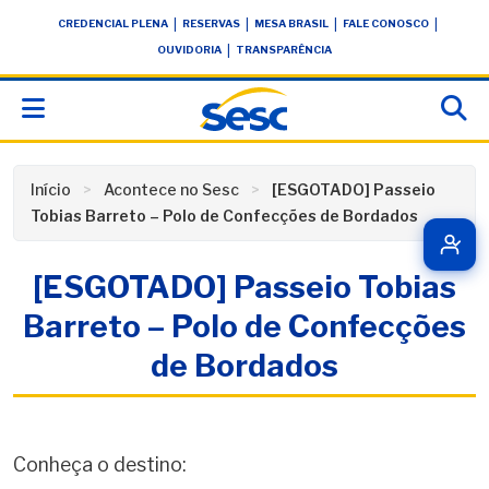
Skip
conteúdo
|
|
|
|
CREDENCIAL PLENA
RESERVAS
MESA BRASIL
FALE CONOSCO
to
|
OUVIDORIA
TRANSPARÊNCIA
content
Início
Acontece no Sesc
[ESGOTADO] Passeio
Tobias Barreto – Polo de Confecções de Bordados
[ESGOTADO] Passeio Tobias
Barreto – Polo de Confecções
de Bordados
Conheça o destino: