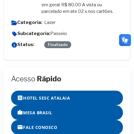
em geral: R$ 80.00 A vista ou
parcelado em ate 02 x nos cart6es.
Categoria:
Lazer
Subcategoria:
Passeio
Status:
Finalizado
Acesso
Rápido
HOTEL SESC ATALAIA
MESA BRASIL
FALE CONOSCO