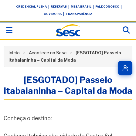
Skip
conteúdo
|
|
|
|
CREDENCIAL PLENA
RESERVAS
MESA BRASIL
FALE CONOSCO
to
|
OUVIDORIA
TRANSPARÊNCIA
content
Início
Acontece no Sesc
[ESGOTADO] Passeio
Itabaianinha – Capital da Moda
[ESGOTADO] Passeio
Itabaianinha – Capital da Moda
Conheça o destino:
Conheça Itabaianinha, cidade do Centro Sul