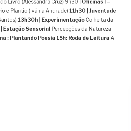
o Livro (Alessandra Cruz) 9h30 |
Oficinas
I –
eio e Plantio (Ivânia Andrade)
11h30 | Juventude
Santos)
13h30h | Experimentação
Colheita da
| Estação Sensorial
Percepções da Natureza
na : Plantando Poesia
15h: Roda de Leitura
A