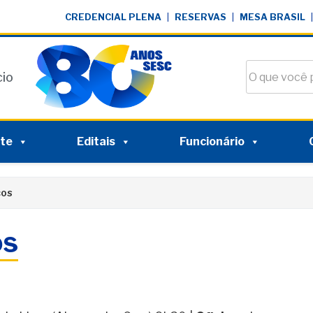
CREDENCIAL PLENA
|
RESERVAS
|
MESA BRASIL
|
Buscar no si
cio
nte
Editais
Funcionário
cos
os