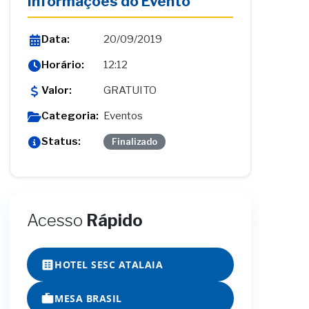
Informações do Evento
Data:
20/09/2019
Horário:
12:12
Valor:
GRATUITO
Categoria:
Eventos
Status:
Finalizado
Acesso
Rápido
HOTEL SESC ATALAIA
MESA BRASIL