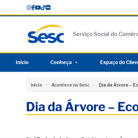
Skip
conteúdo
to
content
Serviço Social do Comér
Início
Conheça
Espaço do Clie
Início
Acontece no Sesc
Dia da Árvore – E
Dia da Árvore – Ec