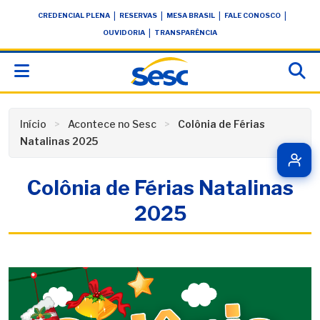
Skip
conteúdo
|
|
|
|
CREDENCIAL PLENA
RESERVAS
MESA BRASIL
FALE CONOSCO
to
|
OUVIDORIA
TRANSPARÊNCIA
content
Início
Acontece no Sesc
Colônia de Férias
Natalinas 2025
Colônia de Férias Natalinas
2025